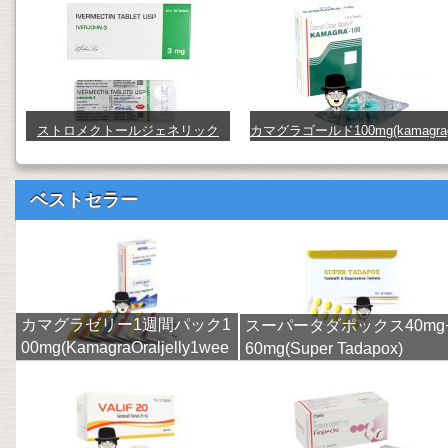
ストロメクトールジェネリック
カマグラゴールド100mg(kamagra
（イベルメクチン） (stromectol)
old) (kamagra-gold100)
ベストセラー
カマグラゼリー1週間パック1
スーパータダポックス40mg
00mg(KamagraOraljelly1wee
60mg(Super Tadapox)
k)