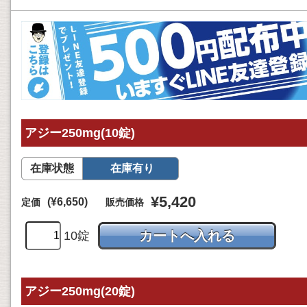
アジー250mg(10錠)
在庫状態
在庫有り
¥5,420
(¥6,650)
定価
販売価格
10錠
アジー250mg(20錠)