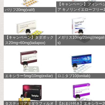
【キャンペーン】フィンペ
ア キノリンイエローフリー
バリフ20mg(valif)
mg(finpecia)
【キャンペーン】タダポック
メガリス10mg/20mg(megali
ス20mg+60mg(tadapox)
s)
エキシラー5mg/10mg(exilar)
ロニタブ10(lonitab)
タスティリアタダラフィルオ
【おまけ付き】エキシラー2