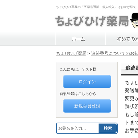
ちょびひげ薬局の「医薬品通販・個人輸入」はおかげ様で「1
ちょびひげ薬局
>
追跡番号についてのお
追跡
こんにちは、ゲスト様
ログイン
ちょ
発送
新規登録はこちらから
変更
新規会員登録
跡状
もし
トま
検索
お手