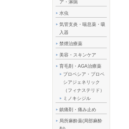
ア・淋病
水虫
気管支炎・喘息薬・吸
入器
禁煙治療薬
美容・スキンケア
育毛剤・AGA治療薬
プロペシア・プロペ
シアジェネリック
（フィナステリド）
ミノキシジル
鎮痛剤・痛み止め
局所麻酔薬(局部麻酔
剤)