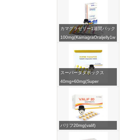
カマグラゼリー1週間パック
100mg(KamagraOraljelly1w
eek)
スーパータダポックス
40mg+60mg(Super
Tadapox)
バリフ20mg(valif)