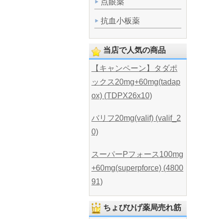
点眼薬
抗血小板薬
当店で人気の商品
【キャンペーン】タダポ
ックス20mg+60mg(tadap
ox) (TDPX26x10)
バリフ20mg(valif) (valif_2
0)
スーパーPフォース100mg
+60mg(superpforce) (4800
91)
ちょびひげ薬局売れ筋