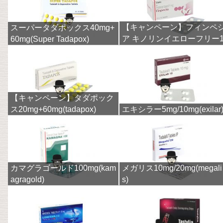
【キャンペーン】フィンペ
スーパータダポックス40mg+
ア キノリンイエローフリー
60mg(Super Tadapox)
mg(finpecia)
【キャンペーン】タダポック
ス20mg+60mg(tadapox)
エキシラー5mg/10mg(exilar
カマグラゴールド100mg(kam
メガリス10mg/20mg(megali
agragold)
s)