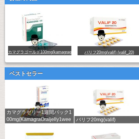
カマグラゴールド100mg(kamagrag
バリフ20mg(valif) (valif_20)
old) (kamagra-gold100)
ベストセラー
カマグラゼリー1週間パック1
00mg(KamagraOraljelly1wee
バリフ20mg(valif)
k)