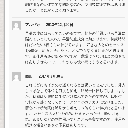
副作用なのか体力的な問題なのか、使用後に疲労感はありま
したが、とにかくよく効きます。
アルパカ — 2013年12月20日
早漏の僕にはもってこいの薬です。勃起の問題よりも早漏に
悩んでいましたので、早漏防止成分は助かります。持続時間
はだいたい5倍くらい伸びています、好きな人とのセックス
を5倍楽しめると考えたら、とんでもなく良い薬だと思えま
す。副作用も多少あるのですが、我慢できないほどの強さで
はありませんので、これからも使い続けようと思います。
西田 — 2014年3月30日
これほどにもイクのが遅くなるとは思いませんでした。挿入
しっぱなしで体位を何度も変え、結局一回転してしまいまし
た。初回は空腹時に半錠だけ飲んでみたのですが、10分位
で顔から熱くなってきて、アソコがカチカチになりました、
肝心の持続時間は通常から考えて３倍くらい伸びたと思いま
す。 ただし顔の火照りが続いたままだったり、軽い吐き
気、めまいなどの副作用がでたことも事実ですので、使用を
続ける場合いささか不安はあります。