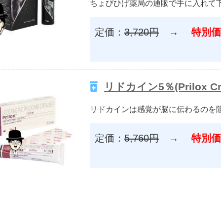
ちょびひげ薬局の通販で手に入れて
定価：
3,720円
→
特別価
リドカイン5％(Prilox Cr
リドカインは感覚が脳に伝わるのを
定価：
5,760円
→
特別価