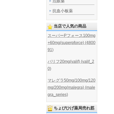
点眼薬
抗血小板薬
当店で人気の商品
スーパーPフォース100mg
+60mg(superpforce) (4800
91)
バリフ20mg(valif) (valif_2
0)
マレグラ50mg/100mg/120
mg/200mg(malegra) (male
gra_series)
ちょびひげ薬局売れ筋