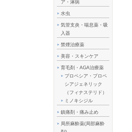
ア・淋病
水虫
気管支炎・喘息薬・吸
入器
禁煙治療薬
美容・スキンケア
育毛剤・AGA治療薬
プロペシア・プロペ
シアジェネリック
（フィナステリド）
ミノキシジル
鎮痛剤・痛み止め
局所麻酔薬(局部麻酔
剤)