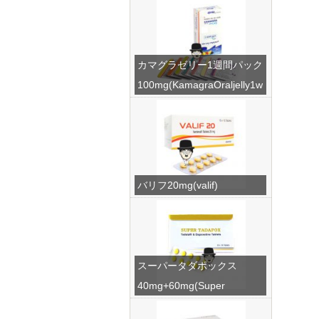
カマグラゼリー1週間パック
100mg(KamagraOraljelly1w
eek)
バリフ20mg(valif)
スーパータダポックス
40mg+60mg(Super
Tadapox)