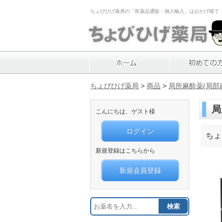
ちょびひげ薬局の「医薬品通販・個人輸入」はおかげ様で「1
ちょびひげ薬局
>
商品
>
局所麻酔薬(局部
局
こんにちは、ゲスト様
ログイン
ちょ
新規登録はこちらから
新規会員登録
検索