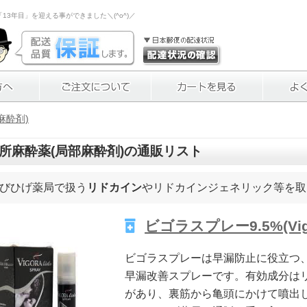
3年目」を迎える事ができました＼(^o^)／
麻酔剤)
所麻酔薬(局部麻酔剤)
の通販リスト
びひげ薬局で扱う
リドカイン
やリドカインジェネリック等を取
ビゴラスプレー9.5%(Vigo
ビゴラスプレーは早漏防止に役立つ
早漏改善スプレーです。有効成分は
があり、裏筋から亀頭にかけて噴出