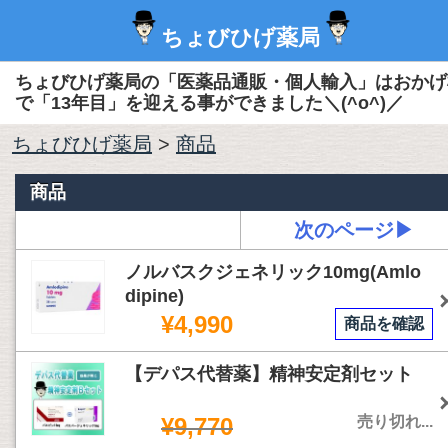
ちょびひげ薬局
ちょびひげ薬局の「医薬品通販・個人輸入」はおかげ
で「13年目」を迎える事ができました＼(^o^)／
ちょびひげ薬局
>
商品
商品
次のページ▶
ノルバスクジェネリック10mg(Amlo
dipine)
¥4,990
商品を確認
【デパス代替薬】精神安定剤セット
¥9,770
売り切れ...