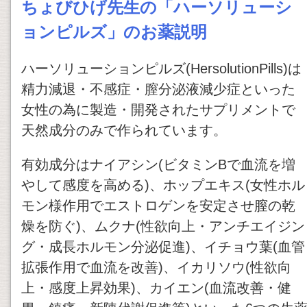
ちょびひげ先生の「ハーソリューシ
ョンピルズ」のお薬説明
ハーソリューションピルズ(HersolutionPills)は
精力減退・不感症・膣分泌液減少症といった
女性の為に製造・開発されたサプリメントで
天然成分のみで作られています。
有効成分はナイアシン(ビタミンBで血流を増
やして感度を高める)、ホップエキス(女性ホル
モン様作用でエストロゲンを安定させ膣の乾
燥を防ぐ)、ムクナ(性欲向上・アンチエイジン
グ・成長ホルモン分泌促進)、イチョウ葉(血管
拡張作用で血流を改善)、イカリソウ(性欲向
上・感度上昇効果)、カイエン(血流改善・健