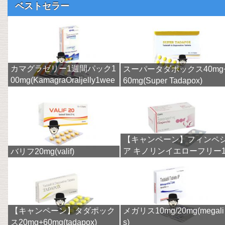
ベストセラー
カマグラゼリー1週間パック1
スーパータダポックス40mg
00mg(KamagraOraljelly1wee
60mg(Super Tadapox)
k)
【キャンペーン】フィンペ
ア キノリンイエローフリー
バリフ20mg(valif)
mg(finpecia)
【キャンペーン】タダポック
メガリス10mg/20mg(megali
ス20mg+60mg(tadapox)
s)