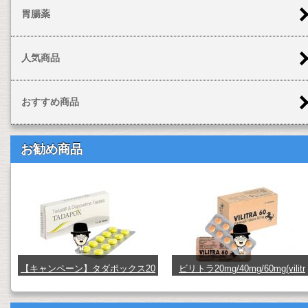
胃腸薬
人気商品
おすすめ商品
お勧め商品
【キャンペーン】タダポックス20
ビリトラ20mg/40mg/60mg(vilitr
mg+60mg(tadapox) (TDPX26x10)
a) (vilitra20_40_60)