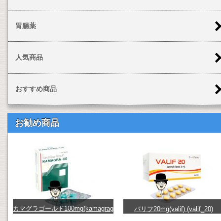
胃腸薬
人気商品
おすすめ商品
お勧め商品
カマグラゴールド100mg(kamagrag
バリフ20mg(valif) (valif_20)
old) (kamagra-gold100)