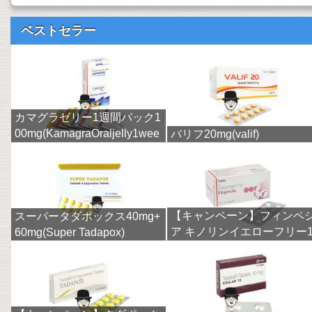
ベストセラー
カマグラゼリー1週間パック1
00mg(KamagraOraljelly1wee
バリフ20mg(valif)
k)
【キャンペーン】フィンペ
スーパータダポックス40mg+
ア キノリンイエローフリー
60mg(Super Tadapox)
mg(finpecia)