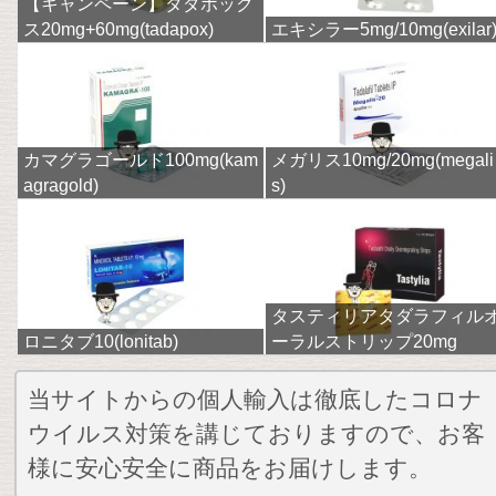
【キャンペーン】タダポック
ス20mg+60mg(tadapox)
エキシラー5mg/10mg(exilar
カマグラゴールド100mg(kam
メガリス10mg/20mg(megali
agragold)
s)
タスティリアタダラフィル
ロニタブ10(lonitab)
ーラルストリップ20mg
当サイトからの個人輸入は徹底したコロナ
ウイルス対策を講じておりますので、お客
様に安心安全に商品をお届けします。