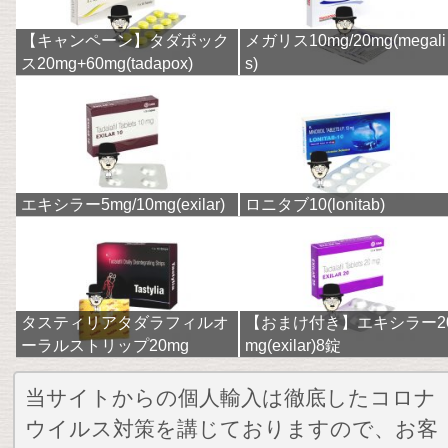
【キャンペーン】タダポック
メガリス10mg/20mg(megali
ス20mg+60mg(tadapox)
s)
エキシラー5mg/10mg(exilar)
ロニタブ10(lonitab)
タスティリアタダラフィルオ
【おまけ付き】エキシラー2
ーラルストリップ20mg
mg(exilar)8錠
当サイトからの個人輸入は徹底したコロナ
ウイルス対策を講じておりますので、お客