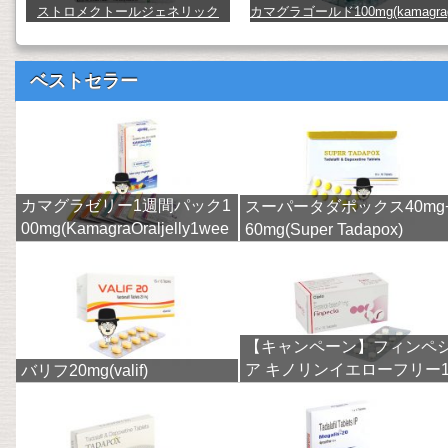
ストロメクトールジェネリック
カマグラゴールド100mg(kamagra
（イベルメクチン） (stromectol)
old) (kamagra-gold100)
ベストセラー
カマグラゼリー1週間パック1
スーパータダポックス40mg
00mg(KamagraOraljelly1wee
60mg(Super Tadapox)
k)
【キャンペーン】フィンペ
ア キノリンイエローフリー
バリフ20mg(valif)
mg(finpecia)