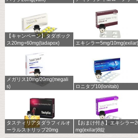
mg(finpecia)
【キャンペーン】タダポック
ス20mg+60mg(tadapox)
エキシラー5mg/10mg(exilar
メガリス10mg/20mg(megali
s)
ロニタブ10(lonitab)
タスティリアタダラフィルオ
【おまけ付き】エキシラー2
ーラルストリップ20mg
mg(exilar)8錠