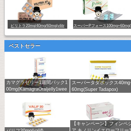
ビリトラ20mg/40mg/60mg(vilitr
スーパーPフォース100mg+60mg(
a) (vilitra20_40_60)
uperpforce) (480091)
ベストセラー
カマグラゼリー1週間パック1
スーパータダポックス40mg
00mg(KamagraOraljelly1wee
60mg(Super Tadapox)
k)
【キャンペーン】フィンペ
ア キノリンイエローフリー
バリフ20mg(valif)