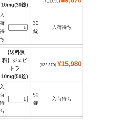
¥9,670
(¥13,050)
10mg(30錠)
入
荷
30
入荷待ち
待
錠
ち
【送料無
料】ジェビ
¥15,980
(¥22,370)
トラ
10mg(50錠)
入
荷
50
入荷待ち
待
錠
ち