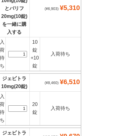
10mg(10錠)
¥5,310
とバリフ
(¥6,903)
20mg(10錠)
を一緒に購
入する
入
10
荷
錠
入荷待ち
待
+10
ち
錠
ジェビトラ
¥6,510
(¥8,460)
10mg(20錠)
入
荷
20
入荷待ち
待
錠
ち
ジェビトラ