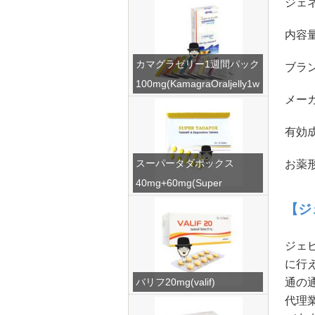
ジェ
内容量
カマグラゼリー1週間パック
ブラン
100mg(KamagraOraljelly1w
メー
eek)
有効成
スーパータダポックス
お薬
40mg+60mg(Super
Tadapox)
【ジ
ジェ
に行
通の
バリフ20mg(valif)
代理