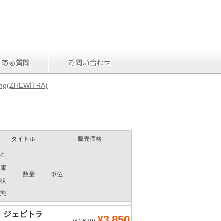
g(ZHEWITRA)
タイトル
販売価格
在
庫
数量
単位
状
態
ジェビトラ
¥3,850