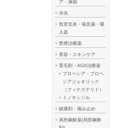
ア・淋病
水虫
気管支炎・喘息薬・吸
入器
禁煙治療薬
美容・スキンケア
育毛剤・AGA治療薬
プロペシア・プロペ
シアジェネリック
（フィナステリド）
ミノキシジル
鎮痛剤・痛み止め
局所麻酔薬(局部麻酔
剤)