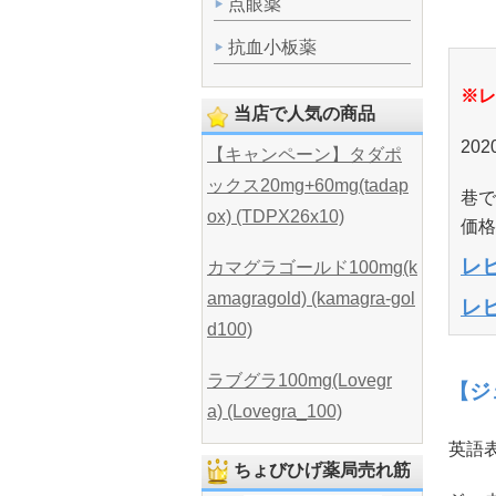
点眼薬
抗血小板薬
※レ
当店で人気の商品
20
【キャンペーン】タダポ
ックス20mg+60mg(tadap
巷で
ox) (TDPX26x10)
価格
レ
カマグラゴールド100mg(k
amagragold) (kamagra-gol
レ
d100)
ラブグラ100mg(Lovegr
【ジ
a) (Lovegra_100)
英語表
ちょびひげ薬局売れ筋