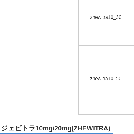
zhewitra10_30
zhewitra10_50
ジェビトラ10mg/20mg(ZHEWITRA)