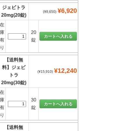
ジェビトラ
¥6,920
(¥8,650)
20mg(20錠)
在
庫
20
有
錠
り
【送料無
料】ジェビ
¥12,240
(¥15,910)
トラ
20mg(30錠)
在
庫
30
有
錠
り
【送料無