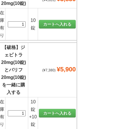
(¥4,620)
20mg(10錠)
在
庫
10
有
錠
り
【破格】ジ
ェビトラ
20mg(10錠)
¥5,900
とバリフ
(¥7,380)
20mg(10錠)
を一緒に購
入する
在
10
庫
錠
有
+10
り
錠