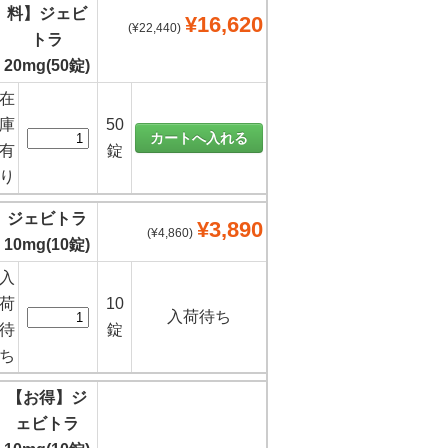
料】ジェビ
¥16,620
(¥22,440)
トラ
20mg(50錠)
在
庫
50
有
錠
り
ジェビトラ
¥3,890
(¥4,860)
10mg(10錠)
入
荷
10
入荷待ち
待
錠
ち
【お得】ジ
ェビトラ