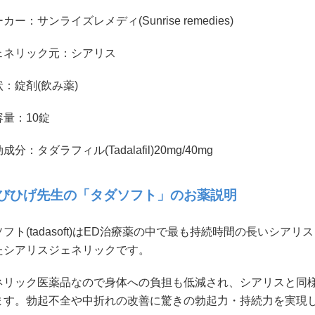
カー：サンライズレメディ(Sunrise remedies)
ェネリック元：シアリス
：錠剤(飲み薬)
量：10錠
成分：タダラフィル(Tadalafil)20mg/40mg
びひげ先生の「タダソフト」のお薬説明
フト(tadasoft)はED治療薬の中で最も持続時間の長いシ
たシアリスジェネリックです。
ネリック医薬品なので身体への負担も低減され、シアリスと同
ます。勃起不全や中折れの改善に驚きの勃起力・持続力を実現