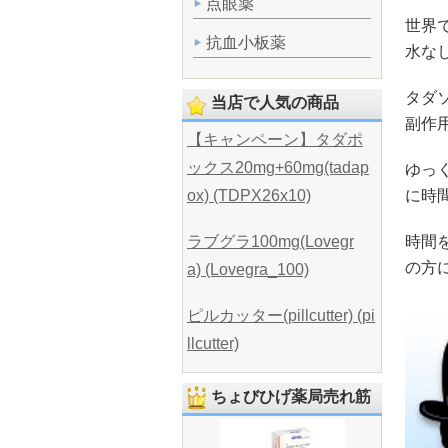
点眼薬
世界
抗血小板薬
水な
タダ
当店で人気の商品
副作
【キャンペーン】タダポ
ックス20mg+60mg(tadap
ゆっ
に時
ox) (TDPX26x10)
時間
ラブグラ100mg(Lovegr
の方
a) (Lovegra_100)
ピルカッター(pillcutter) (pi
llcutter)
ちょびひげ薬局売れ筋