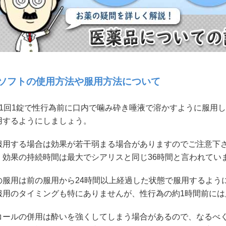
ソフトの使用方法や服用方法について
・1回1錠で性行為前に口内で噛み砕き唾液で溶かすように服用
用するようにしましょう。
服用する場合は効果が若干弱まる場合がありますのでご注意下さ
、効果の持続時間は最大でシアリスと同じ36時間と言われてい
の服用は前の服用から24時間以上経過した状態で服用するよう
服用のタイミングも特にありませんが、性行為の約1時間前に
コールの併用は酔いを強くしてしまう場合があるので、なるべ