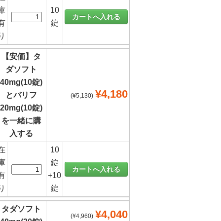
庫
10
有
錠
り
【安価】タ
ダソフト
40mg(10錠)
¥4,180
とバリフ
(¥5,130)
20mg(10錠)
を一緒に購
入する
在
10
庫
錠
有
+10
り
錠
タダソフト
¥4,040
(¥4,960)