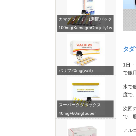
カマグラゼリー1週間パック
100mg(KamagraOraljelly1w
eek)
タダ
1日
バリフ20mg(valif)
で服
水で
度で
スーパータダポックス
次回
40mg+60mg(Super
で、
Tadapox)
アル