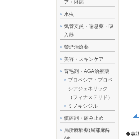
ア・淋病
水虫
気管支炎・喘息薬・吸
入器
禁煙治療薬
美容・スキンケア
育毛剤・AGA治療薬
プロペシア・プロペ
シアジェネリック
（フィナステリド）
ミノキシジル
鎮痛剤・痛み止め
局所麻酔薬(局部麻酔
◆英語
剤)