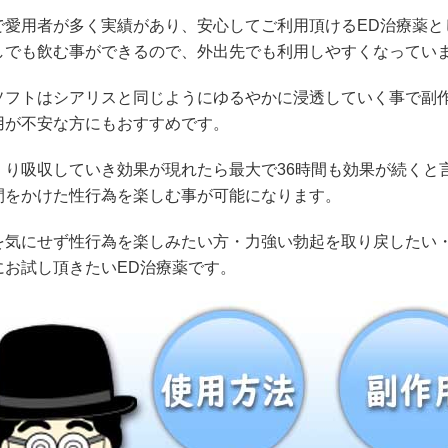
で愛用者が多く実績があり、安心してご利用頂けるED治療薬と
しでも飲む事ができるので、外出先でも利用しやすくなってい
ソフトはシアリスと同じようにゆるやかに浸透していく事で副
用が不安な方にもおすすめです。
くり吸収していき効果が現れたら最大で36時間も効果が続くと
間をかけた性行為を楽しむ事が可能になります。
を気にせず性行為を楽しみたい方・力強い勃起を取り戻したい・
にお試し頂きたいED治療薬です。