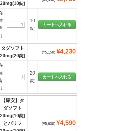
(¥3,350)
20mg(10錠)
在
庫
10
有
錠
り
タダソフト
¥4,230
(¥5,150)
20mg(20錠)
在
庫
20
有
錠
り
【爆安】タ
ダソフト
20mg(10錠)
¥4,590
とバリフ
(¥5,630)
20mg(10錠)