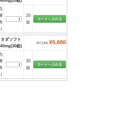
40mg(20錠)
在
庫
20
有
錠
り
タダソフト
¥5,680
(¥7,240)
40mg(30錠)
在
庫
30
有
錠
り