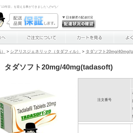
3年目」を迎える事ができました＼(^o^)／
品）
>
シアリスジェネリック（タダフィル）
>
タダソフト20mg/40mg(tad
タダソフト20mg/40mg(tadasoft)
注文番号