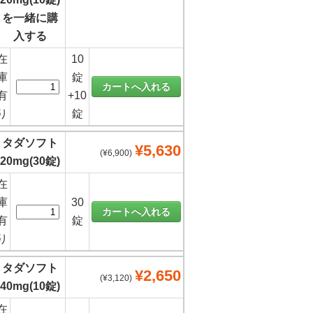
を一緒に購
入する
在
10
庫
錠
有
+10
り
錠
タダソフト
¥5,630
(¥6,900)
20mg(30錠)
在
庫
30
有
錠
り
タダソフト
¥2,650
(¥3,120)
40mg(10錠)
在