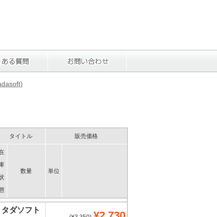
asoft)
タイトル
販売価格
在
庫
数量
単位
状
態
タダソフト
¥2,730