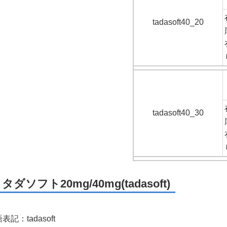
tadasoft40_20
tadasoft40_30
タダソフト20mg/40mg(tadasoft)
表記：tadasoft