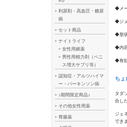
◆メー
利尿剤・高血圧・糖尿
病
◆ジ
セット商品
◆形状
ナイトライフ
◆内容
女性用媚薬
男性用精力剤（ペニ
◆有効
ス増大サプリ等）
認知症・アルツハイマ
ちょ
ー・パーキンソン病
タダソ
♪期間限定商品♪
合し
その他女性用薬
ジェ
胃腸薬
でき