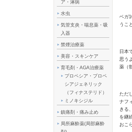
ア・淋病
水虫
ベガ
うこ
気管支炎・喘息薬・吸
入器
禁煙治療薬
日本
美容・スキンケア
思う
薬（
育毛剤・AGA治療薬
プロペシア・プロペ
シアジェネリック
（フィナステリド）
ただ
ミノキシジル
ナフ
きる
鎮痛剤・痛み止め
を継
局所麻酔薬(局部麻酔
おこ
剤)