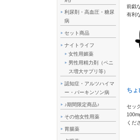
前戯
利尿剤・高血圧・糖尿
有利
病
セット商品
ナイトライフ
女性用媚薬
男性用精力剤（ペニ
ス増大サプリ等）
認知症・アルツハイマ
ちょ
ー・パーキンソン病
♪期間限定商品♪
セッ
10
その他女性用薬
くだ
胃腸薬