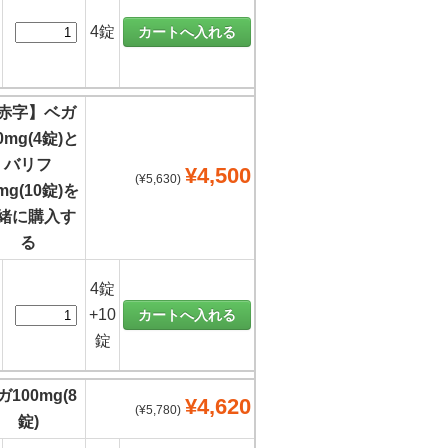
4錠
赤字】ベガ
0mg(4錠)と
バリフ
¥4,500
(¥5,630)
mg(10錠)を
緒に購入す
る
4錠
+10
錠
ガ100mg(8
¥4,620
(¥5,780)
錠)