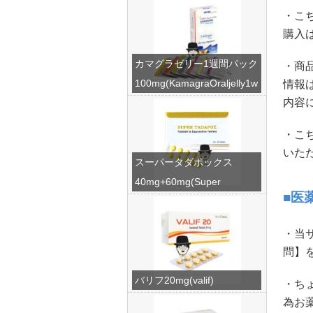
・こ
購入
カマグラゼリー1週間パック
・商
100mg(KamagraOraljelly1w
情報
内容
eek)
・こ
いた
スーパータダポックス
40mg+60mg(Super
■医
Tadapox)
・当
問】
バリフ20mg(valif)
・ち
為お