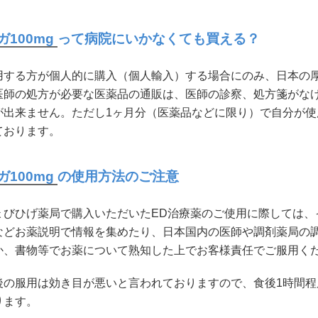
ガ100mg
って病院にいかなくても買える？
する方が個人的に購入（個人輸入）する場合にのみ、日本の厚
医師の処方が必要な医薬品の通販は、医師の診察、処方箋がな
が出来ません。ただし1ヶ月分（医薬品などに限り）で自分が
ております。
ガ100mg
の使用方法のご注意
ょびひげ薬局で購入いただいたED治療薬のご使用に際しては、
などお薬説明で情報を集めたり、日本国内の医師や調剤薬局の
か、書物等でお薬について熟知した上でお客様責任でご服用く
後の服用は効き目が悪いと言われておりますので、食後1時間
ります。