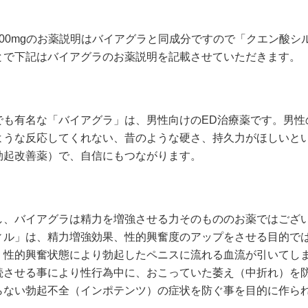
100mgのお薬説明はバイアグラと同成分ですので「クエン酸
とで下記はバイアグラのお薬説明を記載させていただきます。
でも有名な「バイアグラ」は、男性向けのED治療薬です。男性
ような反応してくれない、昔のような硬さ、持久力がほしいと
勃起改善薬）で、自信にもつながります。
し、バイアグラは精力を増強させる力そのもののお薬ではござ
ィル」は、精力増強効果、性的興奮度のアップをさせる目的では
、性的興奮状態により勃起したペニスに流れる血流が引いてし
続させる事により性行為中に、おこっていた萎え（中折れ）を防
らない勃起不全（インポテンツ）の症状を防ぐ事を目的に作ら