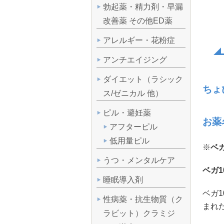
勃起薬・精力剤・早漏
改善薬 その他ED薬
アレルギー・花粉症
アンチエイジング
ダイエット（ラシック
ちょ
ス/ゼニカル 他）
ピル・避妊薬
お薬
アフターピル
低用量ピル
※
ベガ
うつ・メンタルケア
ベガ1
睡眠導入剤
ベガ
性病薬・抗生物質（ク
まれ
ラビット）クラミジ