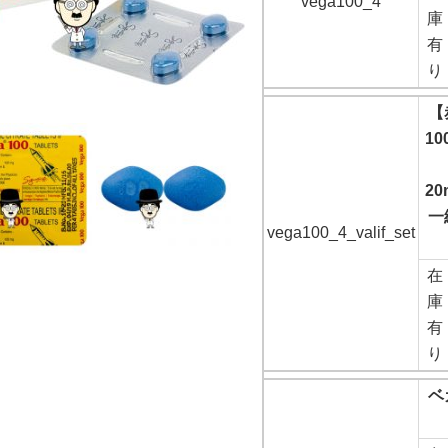
vega100_4
庫
有
り
【
10
20
一
vega100_4_valif_set
在
庫
有
り
ベ