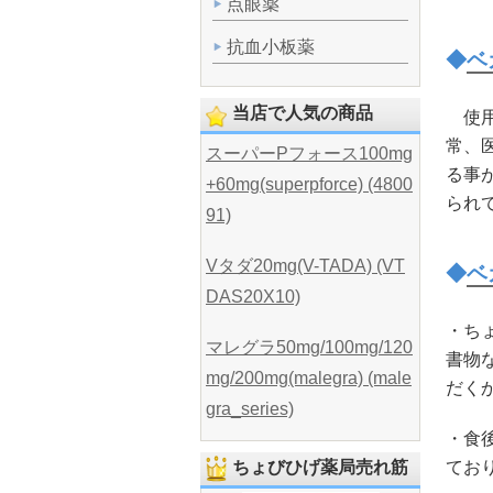
点眼薬
抗血小板薬
◆
ベ
当店で人気の商品
使用
常、
スーパーPフォース100mg
る事
+60mg(superpforce) (4800
られ
91)
Vタダ20mg(V-TADA) (VT
◆
ベ
DAS20X10)
・ち
マレグラ50mg/100mg/120
書物
mg/200mg(malegra) (male
だく
gra_series)
・食
てお
ちょびひげ薬局売れ筋