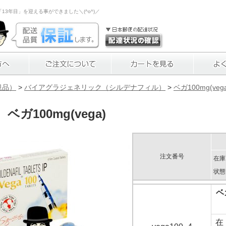
3年目」を迎える事ができました＼(^o^)／
規品）
>
バイアグラジェネリック（シルデナフィル）
>
ベガ100mg(veg
ベガ100mg(vega)
注文番号
在庫
状態
ベ
在