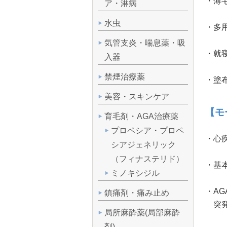
・薄
ア・淋病
水虫
・多
気管支炎・喘息薬・吸
・就
入器
禁煙治療薬
・塗
美容・スキンケア
【モ
育毛剤・AGA治療薬
プロペシア・プロペ
・心
シアジェネリック
（フィナステリド）
・基
ミノキシジル
・A
鎮痛剤・痛み止め
突発
局所麻酔薬(局部麻酔
剤)