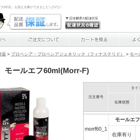
3年目」を迎える事ができました＼(^o^)／
療薬
>
プロペシア・プロペシアジェネリック（フィナステリド）
>
モール
モールエフ60ml(Morr-F)
タイ
注文番号
在庫状態
モールエフ6
morrf60_1
在庫有り