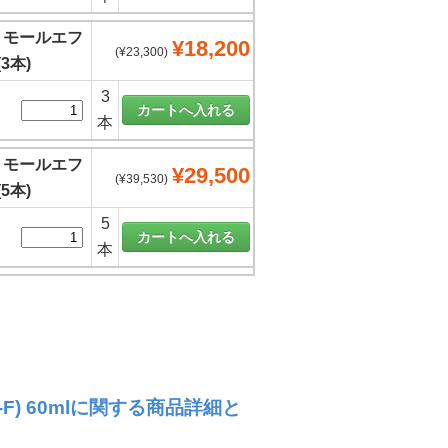
】モールエフ
¥18,200
(¥23,300)
(3本)
3
本
】モールエフ
¥29,500
(¥39,530)
(5本)
5
本
F) 60mlに関する商品詳細と