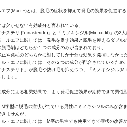
ルエフ(Morr-F)とは、脱毛の症状を抑えて発毛の効果を促進す
には欠かせない有効成分と言われている、
ナステリド(finasteride)」と「ミノキシジル(Minoxidil
モールエフに関しては、発毛を促す効果と脱毛を抑えるダブル
の脱毛剤はどちらか１つの成分のみが含まれており、
抑止や発毛のどちらかに対してしか十分な効果を発揮しなかっ
ール・エフに関しては、その２つの成分が配合されているため
ナステリド」が脱毛や抜け毛を抑えつつ、「ミノキシジル(Mino
をします。
の成分による相乗効果で、より発毛促進効果が期待できて男性
、M字型に脱毛の症状がでている男性にミノキシジルのみが含
できませんが、
ール・エフに関しては、M字の男性でも使用できて症状の改善