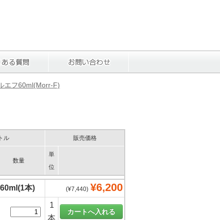
エフ60ml(Morr-F)
トル
販売価格
単
数量
位
¥6,200
0ml(1本)
(¥7,440)
1
本