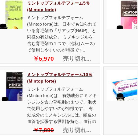
ミントップフォルテフォーム5％
(Mintop forte)
ミントップフォルテフォーム
(Mintop forte)は、日本でも知られて
いる育毛剤の「リアップ(RiUP)」と
同様の有効成分、 ミノキシジルを
含む育毛剤の１つで、泡状(ムース)
で使用しやすいのが特徴です。
￥5,970
売り切れ...
ミントップフォルテフォーム10％
(Mintop forte)
ミントップフォルテフォーム
(Mintop forte)は、有効成分にミノキ
シジルを含む育毛剤の１つで、泡状
で使用しやすいのが特徴です。 有
効成分のミノキシジルには、頭皮の
血管を拡張する役割を持ち、血行の
流れをよくして発毛を促進する効果
￥7,890
売り切れ...
があります。