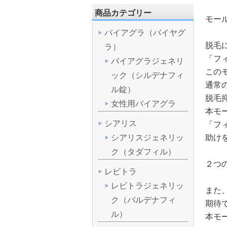
商品カテゴリー
モー
バイアグラ（バイヤグ
脱毛
ラ）
「フィ
バイアグラジェネリ
この
ック（シルデナフィ
通常
ル錠）
脱毛
女性用バイアグラ
本モ
シアリス
「フィ
助け
シアリスジェネリッ
ク（タダフィル）
２つ
レビトラ
レビトラジェネリッ
また
ク（バルデナフィ
期待
ル）
本モ