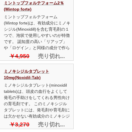
ミントップフォルテフォーム2％
(Mintop forte)
ミントップフォルテフォーム
(Mintop forte)は、有効成分にミノキ
シジル(Minoxidill)を含む育毛剤の１
つで、泡状で使用しやすいのが特徴
です。 認知度の高い「リアップ」
や「ロゲイン」と同様の成分で作ら
れています。
￥4,950
売り切れ...
ミノキシジルタブレット
10mg(Noxidil-Tab)
ミノキシジルタブレット(minoxidil
tablets)は、頭皮の血行をよくして
発毛の手助けをしてくれる男性向け
の育毛剤です。 このミノキシジル
タブレットには、発毛剤や育毛剤に
は欠かせない有効成分のミノキシジ
ルが含まれいるのが特徴です。
￥3,270
売り切れ...