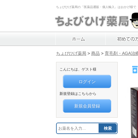
ちょびひげ薬局の「医薬品通販・個人輸入」はおかげ様で「1
ちょびひげ薬局
>
商品
>
育毛剤・AGA治
こんにちは、ゲスト様
ログイン
新規登録はこちらから
新規会員登録
検索