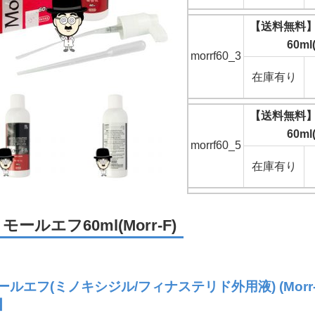
【送料無料
60ml
morrf60_3
在庫有り
【送料無料
60ml
morrf60_5
在庫有り
モールエフ60ml(Morr-F)
ールエフ(ミノキシジル/フィナステリド外用液) (Morr-
】