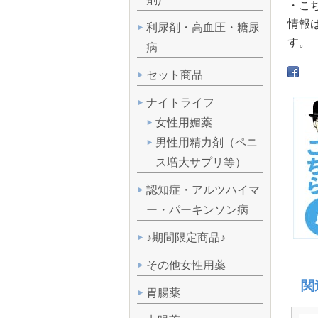
・こ
情報
利尿剤・高血圧・糖尿
す。
病
セット商品
ナイトライフ
女性用媚薬
男性用精力剤（ペニ
ス増大サプリ等）
認知症・アルツハイマ
ー・パーキンソン病
♪期間限定商品♪
その他女性用薬
関
胃腸薬