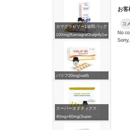
お客
コ
カマグラゼリー1週間パック
No co
100mg(KamagraOraljelly1w
Sorry,
eek)
バリフ20mg(valif)
スーパータダポックス
40mg+60mg(Super
Tadapox)