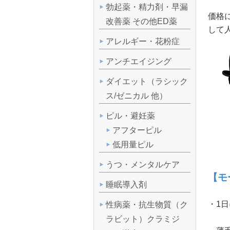
勃起薬・精力剤・早漏
価格
改善薬 その他ED薬
して
アレルギー・花粉症
アンチエイジング
ダイエット（ラシック
ス/ゼニカル 他）
ピル・避妊薬
アフターピル
低用量ピル
うつ・メンタルケア
【モ
睡眠導入剤
・1
性病薬・抗生物質（ク
ラビット）クラミジ