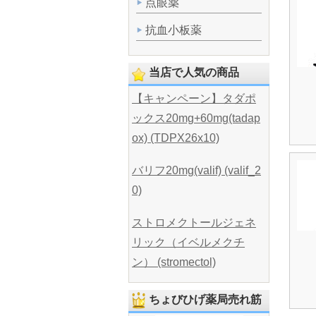
点眼薬
抗血小板薬
当店で人気の商品
【キャンペーン】タダポ
ックス20mg+60mg(tadap
ox) (TDPX26x10)
バリフ20mg(valif) (valif_2
0)
ストロメクトールジェネ
リック（イベルメクチ
ン） (stromectol)
ちょびひげ薬局売れ筋