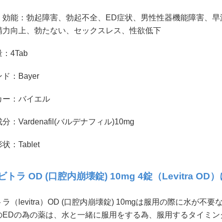
・効能：勃起障害、勃起不全、ED症状、男性性器機能障害、早
精力向上、勃たない、セックスレス、性欲低下
：4Tab
ド：Bayer
カー：バイエル
分：Vardenafil(バルデナフィル)10mg
状：Tablet
ビトラ OD (口腔内崩壊錠) 10mg 4錠（Levitra 
ラ（levitra）OD (口腔内崩壊錠) 10mgは服用の際に水が不
のEDの為の薬は、水と一緒に服用をする為、服用するタイミン