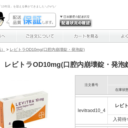
3年目」を迎える事ができました＼(^o^)／
品）
>
レビトラOD10mg(口腔内崩壊錠・発泡錠)
レビトラOD10mg(口腔内崩壊錠・発泡錠
注文番号
在庫状
レビト
levitraod10_4
入荷待