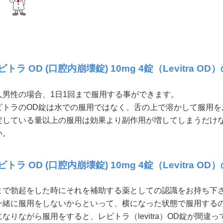
トラ OD (口腔内崩壊錠) 10mg 4錠（Levitra O
人男性の場合、1日1回まで服用する事ができます。
ビトラのOD錠は水での服用ではなく、舌の上で溶かして服用を
定している量以上の服用は効果より副作用が増してしまうだけな
い。
トラ OD (口腔内崩壊錠) 10mg 4錠（Levitra 
まで勃起をした時にそれを補助する薬としての認識をお持ち下
一緒に服用をしないからといって、横になった状態で服用する
になりながら服用をすると、レビトラ（levitra）OD錠が間