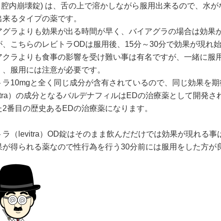
(口腔内崩壊錠) は、舌の上で溶かしながら服用出来るので、水
出来るタイプの薬です。
アグラよりも効果が出る時間が早く、バイアグラの場合は効果が
が、こちらのレビトラODは服用後、15分～30分で効果が現れ
アクラよりも食事の影響を受け難い事は有名ですが、一緒に服
く、服用には注意が必要です。
トラ10mgと全く同じ成分が含有されているので、同じ効果を
evitra）の成分となるバルデナフィルはEDの治療薬として開
た2番目の歴史あるEDの治療薬になります。
トラ（levitra）OD錠はそのまま飲んだだけでは効果が現れ
果が得られる薬なので性行為を行う30分前には服用をした方が