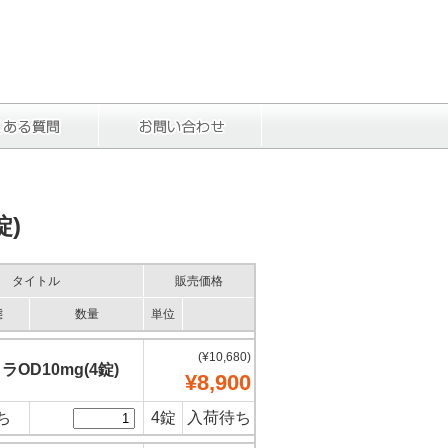
)
タイトル
販売価格
態
数量
単位
(¥10,680)
ラOD10mg(4錠)
¥8,900
ち
4錠
入荷待ち