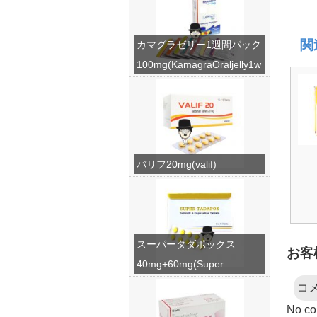
関
カマグラゼリー1週間パック
100mg(KamagraOraljelly1w
eek)
バリフ20mg(valif)
スーパータダポックス
お客
40mg+60mg(Super
Tadapox)
コ
No co