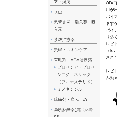
ア・淋病
OD
用が
水虫
バイ
気管支炎・喘息薬・吸
ます
入器
バイ
り多
禁煙治療薬
レビ
美容・スキンケア
（l
され
育毛剤・AGA治療薬
プロペシア・プロペ
レビ
シアジェネリック
み効
（フィナステリド）
ミノキシジル
鎮痛剤・痛み止め
局所麻酔薬(局部麻酔
剤)