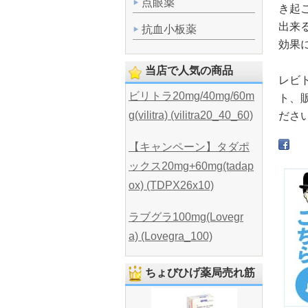
点眼薬
き起
出来
抗血小板薬
効果
当店で人気の商品
レビ
ビリトラ20mg/40mg/60m
ト、
g(vilitra) (vilitra20_40_60)
ださ
【キャンペーン】タダポ
ックス20mg+60mg(tadap
ox) (TDPX26x10)
ラブグラ100mg(Lovegr
a) (Lovegra_100)
ちょびひげ薬局売れ筋