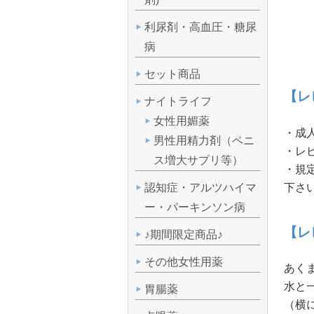
利尿剤・高血圧・糖尿
病
セット商品
【レビ
ナイトライフ
女性用媚薬
・成
男性用精力剤（ペニ
・レ
ス増大サプリ等）
・規
下さ
認知症・アルツハイマ
ー・パーキンソン病
【レビ
♪期間限定商品♪
その他女性用薬
あく
水と
胃腸薬
（横