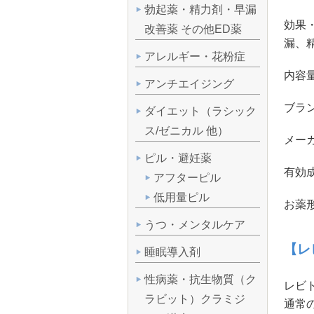
勃起薬・精力剤・早漏
効果
改善薬 その他ED薬
漏、
アレルギー・花粉症
内容量
アンチエイジング
ブラン
ダイエット（ラシック
ス/ゼニカル 他）
メー
ピル・避妊薬
有効成
アフターピル
低用量ピル
お薬形
うつ・メンタルケア
【レ
睡眠導入剤
性病薬・抗生物質（ク
レビト
ラビット）クラミジ
通常