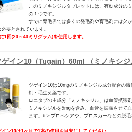
このミノキシジルタブレットには、有効成分の
の１つです。
すでに育毛界では多くの発毛剤や育毛剤には欠か
は必要とされています。
に1回(20～40ミリグラム)を使用します。
ゲイン10（Tugain）60ml （ミノキシ
ツゲイン10は10mgのミノキシジル成分配合の
剤・毛生え薬です。
ロニタブの主成分「ミノキシジル」は血管拡張
ミノキシジルを5mgを含み、血管を拡張させて
ます。br> プロペシアや、プロスカーなどの脱
ゲイン10は1ヶ月で1本の使用を目安にしてください。