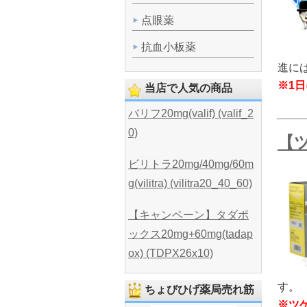
点眼薬
抗血小板薬
進に
※1日
当店で人気の商品
バリフ20mg(valif) (valif_2
0)
【ツ
ビリトラ20mg/40mg/60m
g(vilitra) (vilitra20_40_60)
【キャンペーン】タダポ
ックス20mg+60mg(tadap
ox) (TDPX26x10)
す。
ちょびひげ薬局売れ筋
※ツ