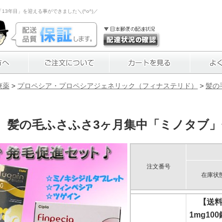
3年目」を迎える事ができました＼(^o^)／
療薬
>
プロペシア・プロペシアジェネリック（フィナステリド）
>
髪の
髪の毛ふさふさ3ヶ月集中「ミノタブ
注文番号
在庫状
【送
1mg1