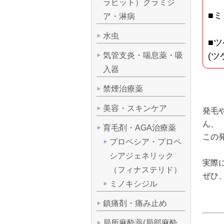
ラビット）クラミジ
■ミ
ア・淋病
水虫
■
(ツ
気管支炎・喘息薬・吸
入器
禁煙治療薬
美容・スキンケア
発毛
ん、
育毛剤・AGA治療薬
この
プロペシア・プロペ
シアジェネリック
実際
（フィナステリド）
ぜひ
ミノキシジル
鎮痛剤・痛み止め
局所麻酔薬(局部麻酔