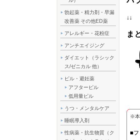
バラ
ル）
勃起薬・精力剤・早漏
↓↓
改善薬 その他ED薬
まと
アレルギー・花粉症
アンチエイジング
ダイエット（ラシック
ス/ゼニカル 他）
ピル・避妊薬
アフターピル
低用量ピル
うつ・メンタルケア
※本
睡眠導入剤
■フ
性病薬・抗生物質（ク