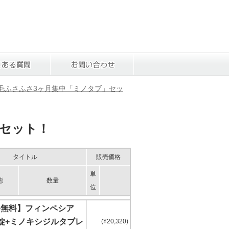
毛ふさふさ3ヶ月集中「ミノタブ」セッ
」セット！
タイトル
販売価格
単
態
数量
位
料無料】フィンペシア
00錠+ミノキシジルタブレ
(¥20,320)