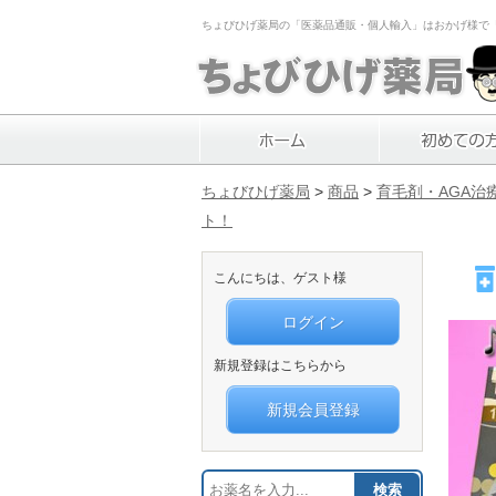
ちょびひげ薬局の「医薬品通販・個人輸入」はおかげ様で「1
ちょびひげ薬局
>
商品
>
育毛剤・AGA治
ト！
こんにちは、ゲスト様
ログイン
新規登録はこちらから
新規会員登録
検索