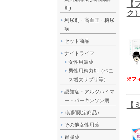
【フ
剤)
ク
利尿剤・高血圧・糖尿
病
セット商品
ナイトライフ
女性用媚薬
男性用精力剤（ペニ
※フ
ス増大サプリ等）
認知症・アルツハイマ
ー・パーキンソン病
【ミ
♪期間限定商品♪
その他女性用薬
胃腸薬