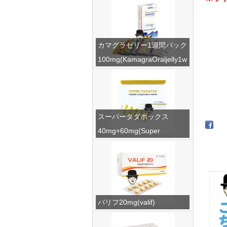
カマグラゼリー1週間パック
100mg(KamagraOraljelly1w
eek)
スーパータダポックス
40mg+60mg(Super
Tadapox)
バリフ20mg(valif)