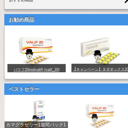
お勧め商品
【キャンペーン】タダポックス2
バリフ20mg(valif) (valif_20)
mg+60mg(tadapox) (TDPX26x10
ベストセラー
カマグラゼリー1週間パック1