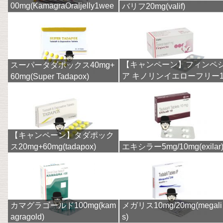
00mg(KamagraOraljelly1wee
バリフ20mg(valif)
k)
【キャンペーン】フィンペ
スーパータダポックス40mg+
ア キノリンイエローフリー
60mg(Super Tadapox)
mg(finpecia)
【キャンペーン】タダポック
ス20mg+60mg(tadapox)
エキシラー5mg/10mg(exilar
カマグラゴールド100mg(kam
メガリス10mg/20mg(megali
agragold)
s)