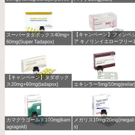
k)
【キャンペーン】フィンペ
スーパータダポックス40mg+
ア キノリンイエローフリー
60mg(Super Tadapox)
mg(finpecia)
【キャンペーン】タダポック
ス20mg+60mg(tadapox)
エキシラー5mg/10mg(exilar
カマグラゴールド100mg(kam
メガリス10mg/20mg(megali
agragold)
s)