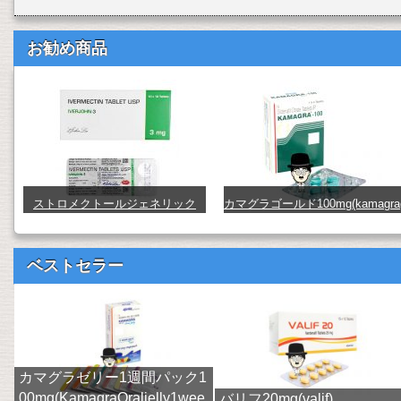
お勧め商品
ストロメクトールジェネリック
カマグラゴールド100mg(kamagra
（イベルメクチン） (stromectol)
old) (kamagra-gold100)
ベストセラー
カマグラゼリー1週間パック1
00mg(KamagraOraljelly1wee
バリフ20mg(valif)