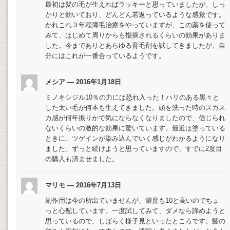
最初は髪の毛が生えればラッキーと思っていましたが、しっ
かりと効いており、どんどん若返っているような感覚です。
かれこれ３年程薄毛治療をやっていますが、この薬を使って
みて、はじめて周りからも指摘されるくらいの効果がありま
した。今までありとあらゆる育毛剤を試してきましたが、自
分にはこれが一番合っているようです。
メシア — 2016年1月18日
ミノキシジル10％の力には恐れ入った！ハリのある黒々と
した太い毛が何本も生えてきました。頭を洗った時のスカス
カ感が何年振りかで気にならなくなりましたので、信じられ
ないくらいの激的な効果に驚いています。最近は塗っている
ときに、ツゲインが染み込んでいく感じがわかるようになり
ました。ずっと続けようと思っていますので、すでに2度目
の購入も済ませました。
マリモ — 2016年7月13日
副作用は今の所出ていませんが、濃度も10と高いのでちょ
っと心配しています。一度試してみて、ダメなら諦めようと
思っているので、しばらく様子見といったところです。髪の