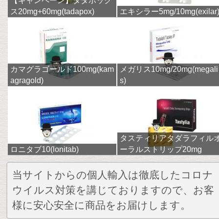
【キャンペーン】タダポック
ス20mg+60mg(tadapox)
エキシラー5mg/10mg(exilar
カマグラゴールド100mg(kam
メガリス10mg/20mg(megali
agragold)
s)
タスティリアタダラフィル
ロニタブ10(lonitab)
ーラルストリップ20mg
当サイトからの個人輸入は徹底したコロナ
ウイルス対策を講じておりますので、お客
様に安心安全に商品をお届けします。