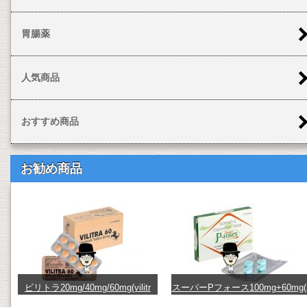
胃腸薬
人気商品
おすすめ商品
お勧め商品
ビリトラ20mg/40mg/60mg(vilitr
スーパーPフォース100mg+60mg(
a) (vilitra20_40_60)
uperpforce) (480091)