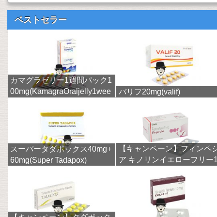
ベストセラー
カマグラゼリー1週間パック1
00mg(KamagraOraljelly1wee
バリフ20mg(valif)
k)
【キャンペーン】フィンペ
スーパータダポックス40mg+
ア キノリンイエローフリー
60mg(Super Tadapox)
mg(finpecia)