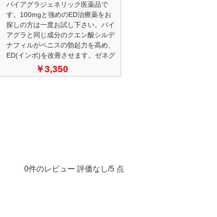
バイアグラジェネリック医薬品で
す。100mgと強めのED治療薬をお
探しの方は一度お試し下さい。バイ
アグラと同じ成分のクエン酸シルデ
ナフィルがペニスの勃起力を高め、
ED(インポ)を改善させます。ゼネグ
ラ100mgの特徴は錠剤が青い事で正
￥3,350
規品バイアグラに似ている事から通
販注文が多い商品です。
0件のレビュー 評価なし/5 点