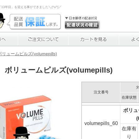
3年目」を迎える事ができました＼(^o^)／
ボリュームピルズ(volumepills)
ボリュームピルズ(volumepills)
注文番号
在庫状態
ボリュ
(
volumepills_60
在庫有
り