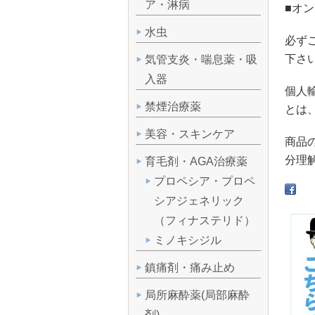
ア・淋病
■オ
水虫
必ず
下さ
気管支炎・喘息薬・吸
入器
個人
禁煙治療薬
とは
美容・スキンケア
商品
分理
育毛剤・AGA治療薬
プロペシア・プロペ
シアジェネリック
（フィナステリド）
ミノキシジル
鎮痛剤・痛み止め
局所麻酔薬(局部麻酔
剤)