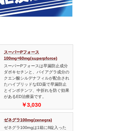
スーパーPフォース
100mg+60mg(superpforce)
スーパーPフォースは早漏防止成分
ダポキセチンと、バイアグラ成分の
クエン酸シルデナフィルが配合され
たハイブリッドなED薬で早漏防止
とインポテンツ、中折れを防ぐ効果
があるED治療薬です。
￥3,030
ゼネグラ100mg(zenegra)
ゼネグラ100mgは1箱に8錠入った