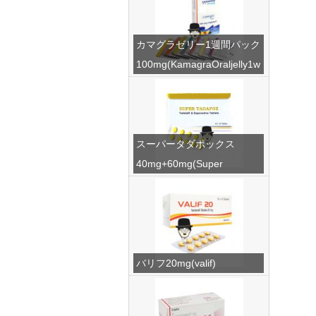
カマグラゼリー1週間パック
100mg(KamagraOraljelly1w
eek)
スーパータダポックス
40mg+60mg(Super
Tadapox)
バリフ20mg(valif)