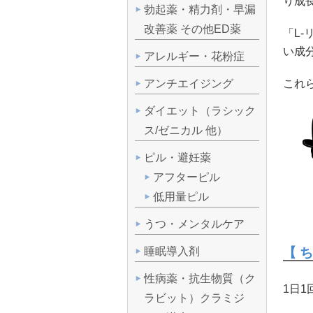
り成
勃起薬・精力剤・早漏
改善薬 その他ED薬
「L
い成
アレルギー・花粉症
これ
アンチエイジング
ダイエット（ラシック
ス/ゼニカル 他）
ピル・避妊薬
アフターピル
低用量ピル
うつ・メンタルケア
睡眠導入剤
【 
性病薬・抗生物質（ク
1日
ラビット）クラミジ