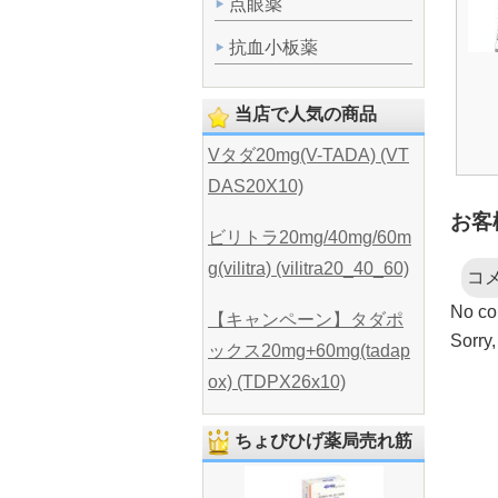
点眼薬
抗血小板薬
当店で人気の商品
Vタダ20mg(V-TADA) (VT
DAS20X10)
お客
ビリトラ20mg/40mg/60m
g(vilitra) (vilitra20_40_60)
コ
No co
【キャンペーン】タダポ
Sorry,
ックス20mg+60mg(tadap
ox) (TDPX26x10)
ちょびひげ薬局売れ筋