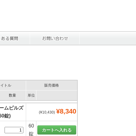
タイトル
販売価格
数量
単位
ームピルズ
¥8,340
(¥10,430)
60錠)
60
錠