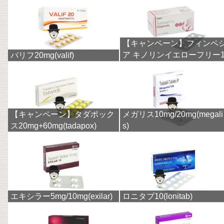
【キャンペーン】フィンペ
ア キノリンイエローフリー
バリフ20mg(valif)
mg(finpecia)
【キャンペーン】タダポック
メガリス10mg/20mg(megali
ス20mg+60mg(tadapox)
s)
エキシラー5mg/10mg(exilar)
ロニタブ10(lonitab)