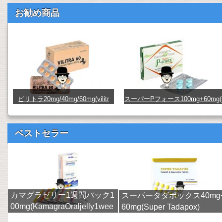
お勧め商品
ビリトラ20mg/40mg/60mg(vilitr
スーパーPフォース100mg+60mg(
a) (vilitra20_40_60)
uperpforce) (480091)
ベストセラー
カマグラゼリー1週間パック1
スーパータダポックス40mg
00mg(KamagraOraljelly1wee
60mg(Super Tadapox)
k)