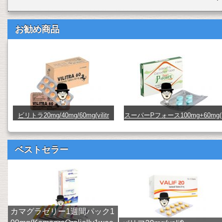
お勧め商品
ビリトラ20mg/40mg/60mg(vilitr
スーパーPフォース100mg+60mg(
a) (vilitra20_40_60)
uperpforce) (480091)
ベストセラー
カマグラゼリー1週間パック1