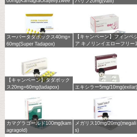
00mg(KamagraOraljelly1wee
バリフ20mg(valif)
k)
【キャンペーン】フィンペ
スーパータダポックス40mg+
ア キノリンイエローフリー
60mg(Super Tadapox)
mg(finpecia)
【キャンペーン】タダポック
ス20mg+60mg(tadapox)
エキシラー5mg/10mg(exilar
カマグラゴールド100mg(kam
メガリス10mg/20mg(megali
agragold)
s)