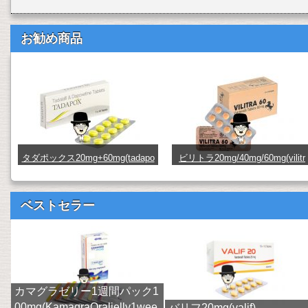
お勧め商品
タダポックス20mg+60mg(tadapo
ビリトラ20mg/40mg/60mg(vilitr
x) (TDPX26x10)
a) (vilitra20_40_60)
ベストセラー
カマグラゼリー1週間パック1
00mg(KamagraOraljelly1wee
バリフ20mg(valif)