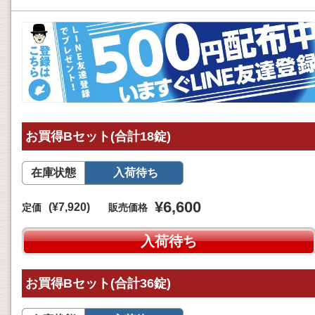
お買得Bセット(合計18錠)
在庫状態
入荷待ち
¥6,600
(¥7,920)
定価
販売価格
入荷待ち
お買得Bセット(合計36錠)