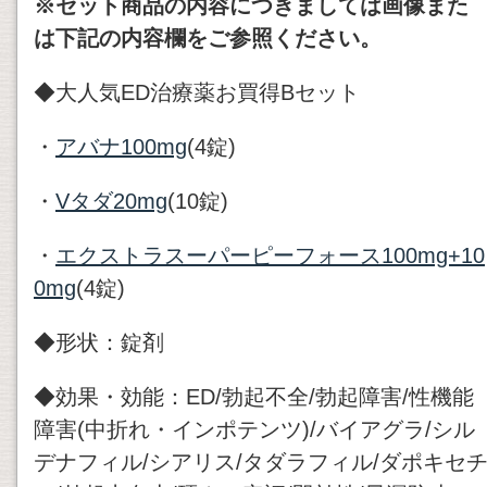
※セット商品の内容につきましては画像また
は下記の内容欄をご参照ください。
◆大人気ED治療薬お買得Bセット
・
アバナ100mg
(4錠)
・
Vタダ20mg
(10錠)
・
エクストラスーパーピーフォース100mg+10
0mg
(4錠)
◆形状：錠剤
◆効果・効能：ED/勃起不全/勃起障害/性機能
障害(中折れ・インポテンツ)/バイアグラ/シル
デナフィル/シアリス/タダラフィル/ダポキセ