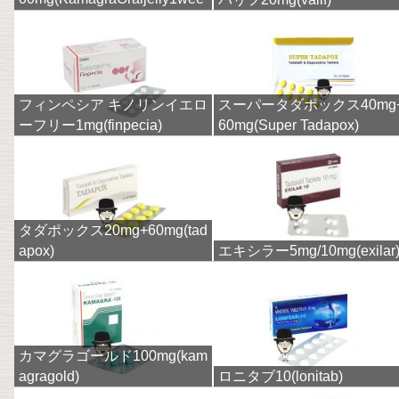
k)
フィンペシア キノリンイエロ
スーパータダポックス40mg
ーフリー1mg(finpecia)
60mg(Super Tadapox)
タダポックス20mg+60mg(tad
apox)
エキシラー5mg/10mg(exilar
カマグラゴールド100mg(kam
agragold)
ロニタブ10(lonitab)