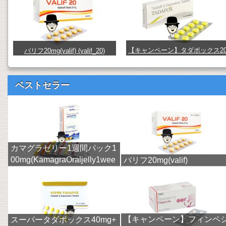
【キャンペーン】タダポックス2
バリフ20mg(valif) (valif_20)
mg+60mg(tadapox) (TDPX26x10
ベストセラー
カマグラゼリー1週間パック1
00mg(KamagraOraljelly1wee
バリフ20mg(valif)
k)
【キャンペーン】フィンペ
スーパータダポックス40mg+