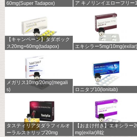
ア キノリンイエローフリー
60mg(Super Tadapox)
mg(finpecia)
【キャンペーン】タダポック
ス20mg+60mg(tadapox)
エキシラー5mg/10mg(exilar
メガリス10mg/20mg(megali
s)
ロニタブ10(lonitab)
タスティリアタダラフィルオ
【おまけ付き】エキシラー2
ーラルストリップ20mg
mg(exilar)8錠