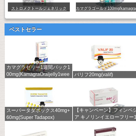
ストロメクトールジェネリック
カマグラゴールド100mg(kamagra
（イベルメクチン） (stromectol)
old) (kamagra-gold100)
ベストセラー
カマグラゼリー1週間パック1
00mg(KamagraOraljelly1wee
バリフ20mg(valif)
k)
【キャンペーン】フィンペ
スーパータダポックス40mg+
ア キノリンイエローフリー
60mg(Super Tadapox)
mg(finpecia)