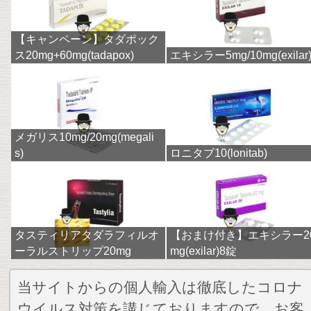
【キャンペーン】タダポック
ス20mg+60mg(tadapox)
エキシラー5mg/10mg(exilar
メガリス10mg/20mg(megali
s)
ロニタブ10(lonitab)
タスティリアタダラフィルオ
【おまけ付き】エキシラー2
ーラルストリップ20mg
mg(exilar)8錠
当サイトからの個人輸入は徹底したコロナ
ウイルス対策を講じておりますので、お客