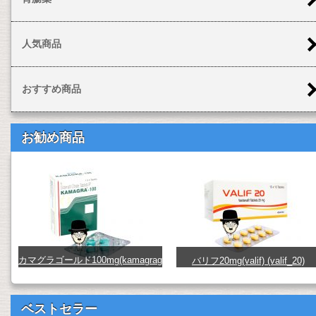
人気商品
おすすめ商品
お勧め商品
カマグラゴールド100mg(kamagrag
バリフ20mg(valif) (valif_20)
old) (kamagra-gold100)
ベストセラー