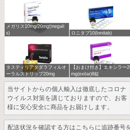
メガリス10mg/20mg(megali
s)
ロニタブ10(lonitab)
タスティリアタダラフィルオ
【おまけ付き】エキシラー2
ーラルストリップ20mg
mg(exilar)8錠
当サイトからの個人輸入は徹底したコロナ
ウイルス対策を講じておりますので、お客
様に安心安全に商品をお届けします。
配送状況を確認する方はこちらに追跡番号