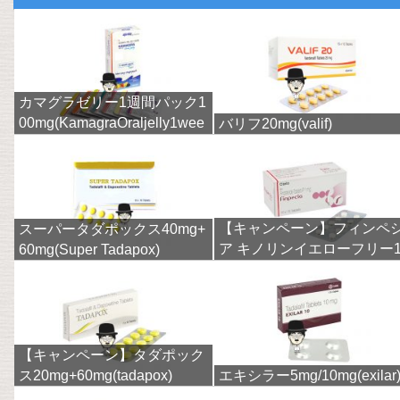
カマグラゼリー1週間パック1
00mg(KamagraOraljelly1wee
バリフ20mg(valif)
k)
【キャンペーン】フィンペ
スーパータダポックス40mg+
ア キノリンイエローフリー
60mg(Super Tadapox)
mg(finpecia)
【キャンペーン】タダポック
ス20mg+60mg(tadapox)
エキシラー5mg/10mg(exilar