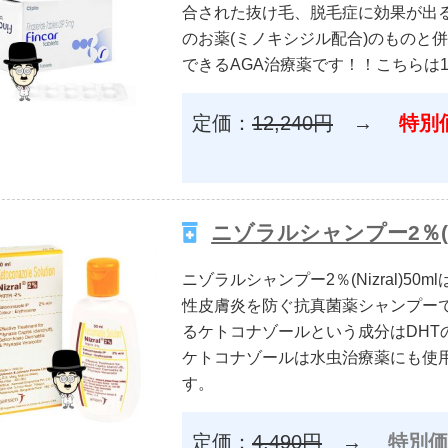
合された抜け毛、脱毛症に効果が出
のお薬(ミノキシジル配合)のものと
できるAGA治療薬です！！こちらは1
定価：
12,240円
→
特別価
ニゾラルシャンプー2％(niz
ニゾラルシャンプー2％(Nizral)5
性皮膚炎を防ぐ抗真菌薬シャンプー
るケトコナゾールという成分はDHT
ケトコナゾールは水虫治療薬にも使
す。
定価：
4,490円
→
特別価