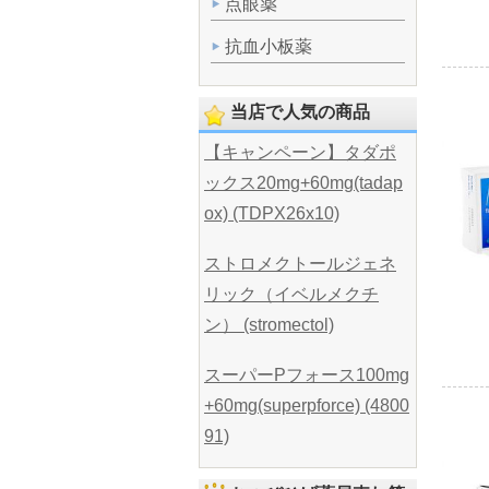
点眼薬
抗血小板薬
当店で人気の商品
【キャンペーン】タダポ
ックス20mg+60mg(tadap
ox) (TDPX26x10)
ストロメクトールジェネ
リック（イベルメクチ
ン） (stromectol)
スーパーPフォース100mg
+60mg(superpforce) (4800
91)