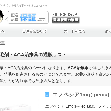
3年目」を迎える事ができました＼(^o^)／
療薬
毛剤・AGA治療薬
の通販リスト
剤・AGA治療薬のページになります。
AGA治療薬
は薄毛の原
、発毛を促進させるものとに分かれます。お薬の形状も従来の
流なのが内服薬でも治療方法となります。
エフペシア1mg(fpecia)
エフペシア 1mg(F-Pecia)は、