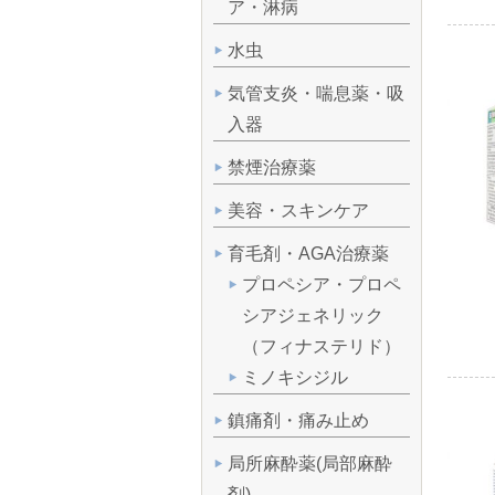
ア・淋病
水虫
気管支炎・喘息薬・吸
入器
禁煙治療薬
美容・スキンケア
育毛剤・AGA治療薬
プロペシア・プロペ
シアジェネリック
（フィナステリド）
ミノキシジル
鎮痛剤・痛み止め
局所麻酔薬(局部麻酔
剤)