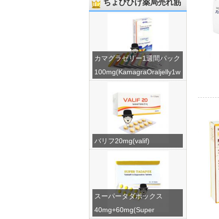
ちょびひげ薬局売れ筋
カマグラゼリー1週間パック
100mg(KamagraOraljelly1w
eek)
バリフ20mg(valif)
スーパータダポックス
40mg+60mg(Super