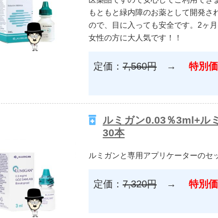
もともと緑内障のお薬として開発さ
ので、目に入っても安全です。2ヶ
女性の方に大人気です！！
定価：
7,560円
→
特別価
ルミガン0.03％3ml
30本
ルミガンと専用アプリケーターのセ
定価：
7,320円
→
特別価