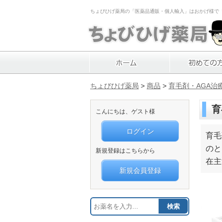
ちょびひげ薬局の「医薬品通販・個人輸入」はおかげ様で「1
ちょびひげ薬局
>
商品
>
育毛剤・AGA治
育
こんにちは、ゲスト様
ログイン
育毛
のと
新規登録はこちらから
在主
新規会員登録
検索