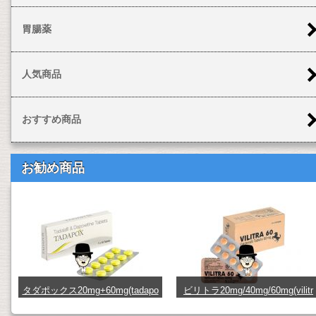
胃腸薬
人気商品
おすすめ商品
お勧め商品
タダポックス20mg+60mg(tadapo
ビリトラ20mg/40mg/60mg(vilitr
x) (TDPX26x10)
a) (vilitra20_40_60)