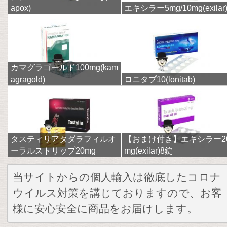
apox)
エキシラー5mg/10mg(exilar
カマグラゴールド100mg(kam
agragold)
ロニタブ10(lonitab)
タスティリアタダラフィルオ
【おまけ付き】エキシラー2
ーラルストリップ20mg
mg(exilar)8錠
当サイトからの個人輸入は徹底したコロナ
ウイルス対策を講じておりますので、お客
様に安心安全に商品をお届けします。