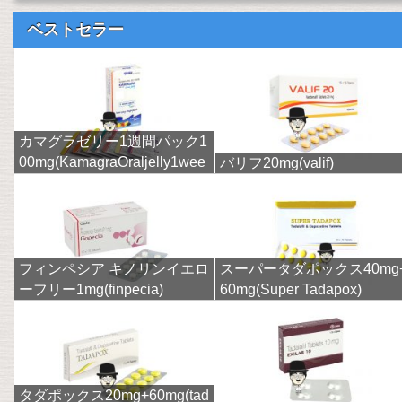
ベストセラー
カマグラゼリー1週間パック1
00mg(KamagraOraljelly1wee
バリフ20mg(valif)
k)
フィンペシア キノリンイエロ
スーパータダポックス40mg
ーフリー1mg(finpecia)
60mg(Super Tadapox)
タダポックス20mg+60mg(tad