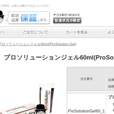
3年目」を迎える事ができました＼(^o^)／
プロソリューションジェル60ml(ProSolution Gel)
プロソリューションジェル60ml(ProSolut
注文番号
在
状
プ
ProSolutionGel60_1