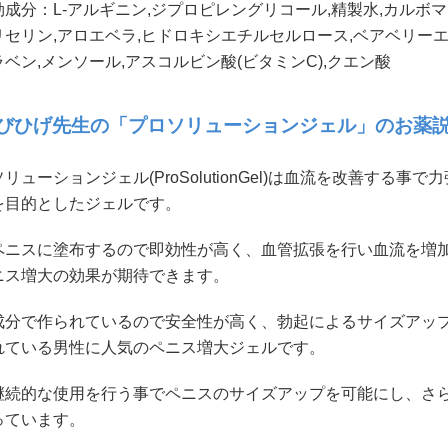
効成分：L-アルギニン,ジプロピレングリコール,精製水,カルボ
リセリン,アロエベラ,ヒドロキシエチルセルロース,ベアベリーエ
ベン,メンソール,アスコルビン酸(ビタミンC),クエン酸
びひげ先生の「プロソリューションジェル」のお薬
リューションジェル(ProSolutionGel)は血流を改善する
を目的としたジェルです。
ペニスに塗布するので即効性が高く、血管拡張を行い血流を増
ニス増大の効果が期待できます。
成分で作られているので安全性が高く、勃起によるサイズアッ
れている男性に人気のペニス増大ジェルです。
継続的な使用を行う事でペニスのサイズアップを可能にし、さ
っています。