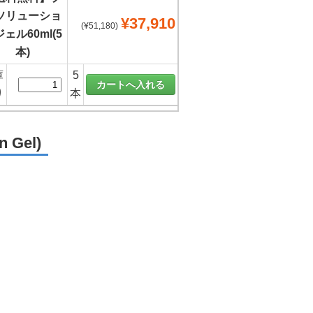
ソリューショ
¥37,910
(¥51,180)
ェル60ml(5
本)
庫
5
り
本
Gel)