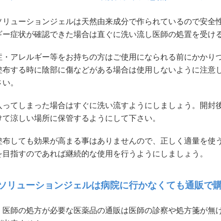
ソリューションジェルは天然由来成分で作られているので安全
ギー症状が確認できた場合は直ぐに洗い流し医師の処置を受け
症・アレルギー等をお持ちの方はご使用になられる前にかかり
塗布する時に陰部に傷などがある場合は使用しないように注意
さい。
入ってしまった場合はすぐに洗い流すようにしましょう。開封
けて涼しい場所に保管するようにして下さい。
塗布しても効果が高まる事はありませんので、正しく適量を使
を目指すのであれば継続的な使用を行うようにしましょう。
ソリューションジェルは病院に行かなくても通販で
、医師の処方が必要な医薬品の通販は医師の診察や処方箋が無