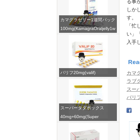
る事
しか
す。
カマグラゼリー1週間パック
「忙
100mg(KamagraOraljelly1w
い」
eek)
入手
Rea
バリフ20mg(valif)
カマグ
ラブグラ
スーパー
バリフ2
スーパータダポックス
40mg+60mg(Super
Tadapox)