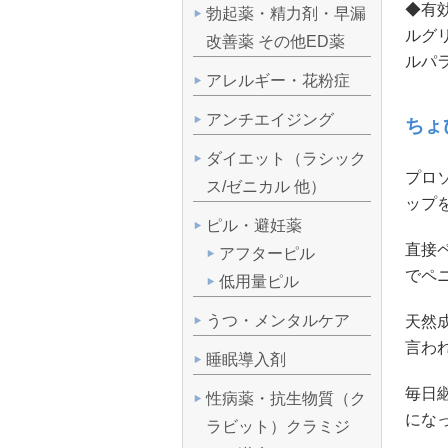
◆有
勃起薬・精力剤・早漏
ルグ
改善薬 その他ED薬
ルパラ
アレルギー・花粉症
アンチエイジング
ちょ
ダイエット（ラシック
プロソ
ス/ゼニカル 他）
ップ
ピル・避妊薬
直接
アフターピル
でペ
低用量ピル
うつ・メンタルケア
天然
言わ
睡眠導入剤
毎日
性病薬・抗生物質（ク
にな
ラビット）クラミジ