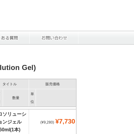
ion Gel)
タイトル
販売価格
庫
単
数量
態
位
ロソリューシ
¥7,730
ョンジェル
(¥9,280)
60ml(1本)