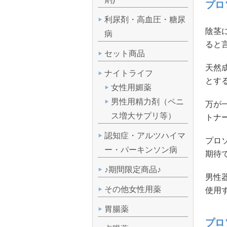
プロ
利尿剤・高血圧・糖尿
陰茎
病
ると
セット商品
天然
ナイトライフ
とす
女性用媚薬
男性用精力剤（ペニ
万が
ス増大サプリ等）
トナ
認知症・アルツハイマ
プロ
ー・パーキンソン病
期待
♪期間限定商品♪
男性
その他女性用薬
使用
胃腸薬
プロ