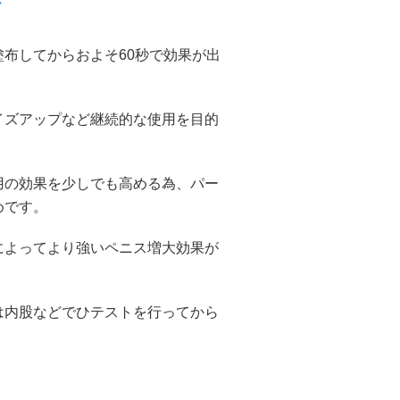
て
布してからおよそ60秒で効果が出
イズアップなど継続的な使用を目的
用の効果を少しでも高める為、パー
めです。
によってより強いペニス増大効果が
は内股などでひテストを行ってから