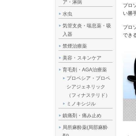
ア・淋病
プロ
い勝
水虫
気管支炎・喘息薬・吸
プロ
入器
でき
禁煙治療薬
美容・スキンケア
育毛剤・AGA治療薬
プロペシア・プロペ
シアジェネリック
（フィナステリド）
ミノキシジル
鎮痛剤・痛み止め
局所麻酔薬(局部麻酔
剤)