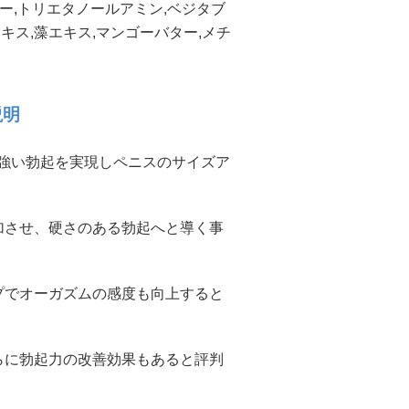
マー,トリエタノールアミン,ベジタブ
キス,藻エキス,マンゴーバター,メチ
説明
事で力強い勃起を実現しペニスのサイズア
加させ、硬さのある勃起へと導く事
プでオーガズムの感度も向上すると
らに勃起力の改善効果もあると評判