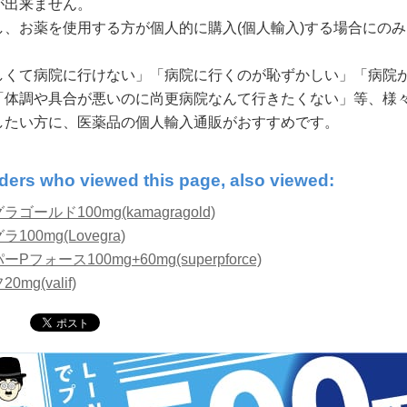
が出来ません。
し、お薬を使用する方が個人的に購入(個人輸入)する場合にの
しくて病院に行けない」「病院に行くのが恥ずかしい」「病院
「体調や具合が悪いのに尚更病院なんて行きたくない」等、様
したい方に、医薬品の個人輸入通販がおすすめです。
ders who viewed this page, also viewed:
ラゴールド100mg(kamagragold)
100mg(Lovegra)
Pフォース100mg+60mg(superpforce)
0mg(valif)