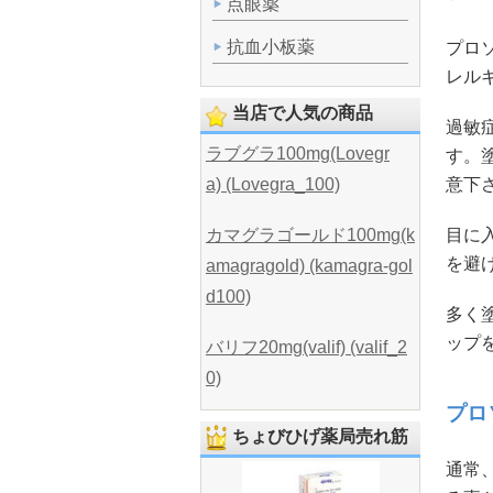
点眼薬
抗血小板薬
プロ
レル
当店で人気の商品
過敏
ラブグラ100mg(Lovegr
す。
意下
a) (Lovegra_100)
目に
カマグラゴールド100mg(k
を避
amagragold) (kamagra-gol
d100)
多く
ップ
バリフ20mg(valif) (valif_2
0)
プロ
ちょびひげ薬局売れ筋
通常